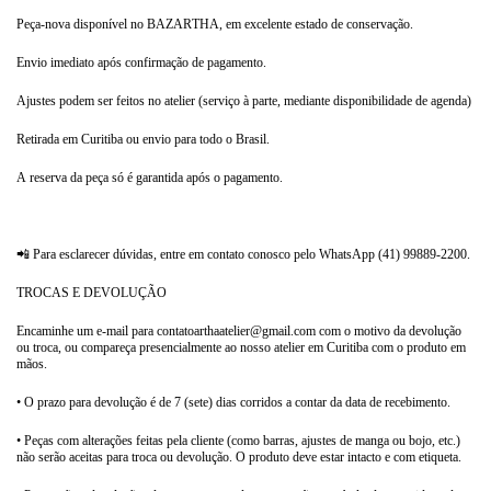
Peça-nova disponível no BAZARTHA, em excelente estado de conservação.
Envio imediato após confirmação de pagamento.
Ajustes podem ser feitos no atelier (serviço à parte, mediante disponibilidade de agenda)
Retirada em Curitiba ou envio para todo o Brasil.
A reserva da peça só é garantida após o pagamento.
📲 Para esclarecer dúvidas, entre em contato conosco pelo WhatsApp (41) 99889-2200.
TROCAS E DEVOLUÇÃO
Encaminhe um e-mail para
contatoarthaatelier@gmail.com
com o motivo da devolução
ou troca, ou compareça presencialmente ao nosso atelier em Curitiba com o produto em
mãos.
• O prazo para devolução é de 7 (sete) dias corridos a contar da data de recebimento.
• Peças com alterações feitas pela cliente (como barras, ajustes de manga ou bojo, etc.)
não serão aceitas para troca ou devolução. O produto deve estar intacto e com etiqueta.