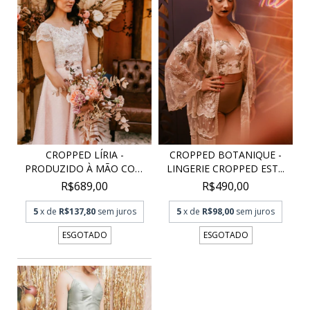
CROPPED LÍRIA -
CROPPED BOTANIQUE -
PRODUZIDO À MÃO COM
LINGERIE CROPPED EST...
REND...
R$689,00
R$490,00
5
x de
R$137,80
sem juros
5
x de
R$98,00
sem juros
ESGOTADO
ESGOTADO