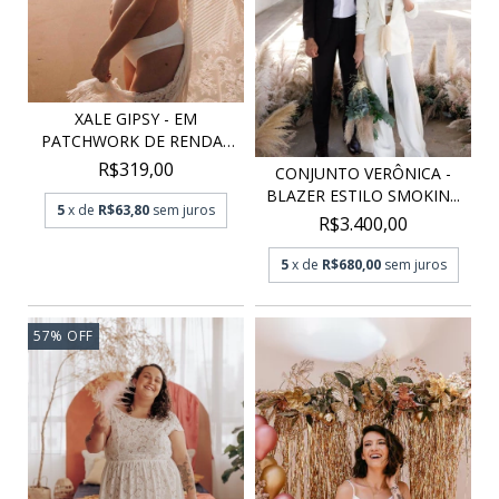
XALE GIPSY - EM
PATCHWORK DE RENDAS
CHAN...
R$319,00
CONJUNTO VERÔNICA -
BLAZER ESTILO SMOKIN...
5
x de
R$63,80
sem juros
R$3.400,00
5
x de
R$680,00
sem juros
57
%
OFF