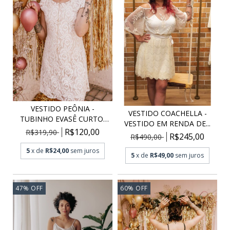
VESTIDO PEÔNIA -
VESTIDO COACHELLA -
TUBINHO EVASÊ CURTO,
VESTIDO EM RENDA DE...
FO...
R$120,00
R$319,90
R$245,00
R$490,00
5
x de
R$24,00
sem juros
5
x de
R$49,00
sem juros
47
%
OFF
60
%
OFF