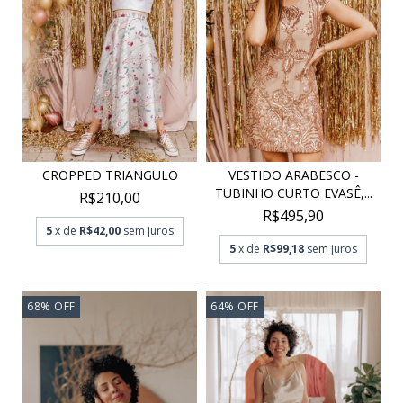
CROPPED TRIANGULO
VESTIDO ARABESCO -
TUBINHO CURTO EVASÊ,...
R$210,00
R$495,90
5
x de
R$42,00
sem juros
5
x de
R$99,18
sem juros
68
%
OFF
64
%
OFF