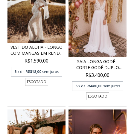
VESTIDO ALOHA - LONGO
COM MANGAS EM REND...
R$1.590,00
SAIA LONGA GODÊ -
CORTE GODÊ DUPLO
5
x de
R$318,00
sem juros
CLÁSS...
R$3.400,00
ESGOTADO
5
x de
R$680,00
sem juros
ESGOTADO