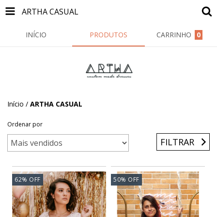
ARTHA CASUAL
INÍCIO
PRODUTOS
CARRINHO
0
Início
/
ARTHA CASUAL
Ordenar por
FILTRAR
62
%
OFF
50
%
OFF