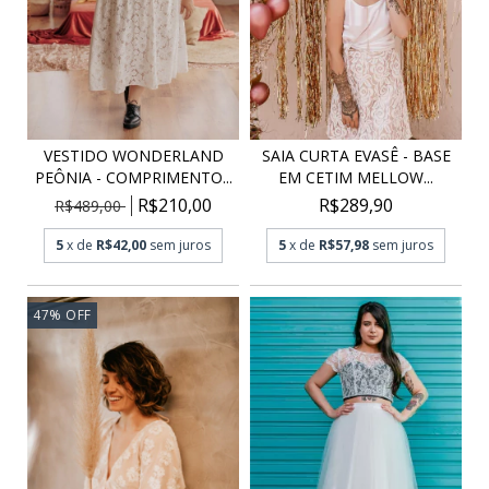
SAIA CURTA EVASÊ - BASE
VESTIDO WONDERLAND
EM CETIM MELLOW...
PEÔNIA - COMPRIMENTO...
R$289,90
R$210,00
R$489,00
5
x de
R$57,98
sem juros
5
x de
R$42,00
sem juros
47
%
OFF