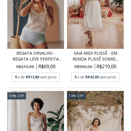
REGATA ORVALHO -
SAIA MIDI PLISSÊ - EM
REGATA LEVE PERFEITA
RENDA PLISSÊ SOBRE...
PA...
R$69,00
R$210,00
R$215,00
R$590,00
5
x de
R$13,80
sem juros
5
x de
R$42,00
sem juros
59
%
OFF
74
%
OFF