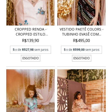
CROPPED RENDA -
VESTIDO PAETÊ COLORS -
CROPPED ESTILO
TUBINHO EVASÊ COM...
CAMISETA...
R$139,90
R$495,00
5
x de
R$27,98
sem juros
5
x de
R$99,00
sem juros
ESGOTADO
ESGOTADO