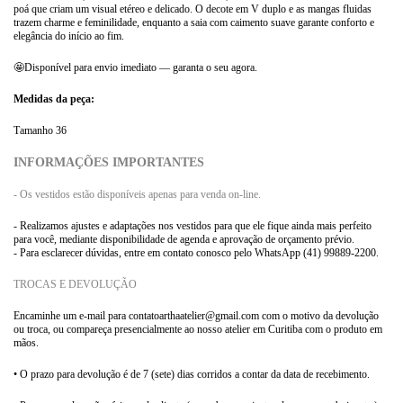
poá que criam um visual etéreo e delicado. O decote em V duplo e as mangas fluidas
trazem charme e feminilidade, enquanto a saia com caimento suave garante conforto e
elegância do início ao fim.
🤩Disponível para envio imediato — garanta o seu agora.
Medidas da peça:
Tamanho 36
INFORMAÇÕES IMPORTANTES
- Os vestidos estão disponíveis apenas para venda on-line.
- Realizamos ajustes e adaptações nos vestidos para que ele fique ainda mais perfeito
para você, mediante disponibilidade de agenda e aprovação de orçamento prévio.
- Para esclarecer dúvidas, entre em contato conosco pelo WhatsApp (41) 99889-2200.
TROCAS E DEVOLUÇÃO
Encaminhe um e-mail para
contatoarthaatelier@gmail.com
com o motivo da devolução
ou troca, ou compareça presencialmente ao nosso atelier em Curitiba com o produto em
mãos.
• O prazo para devolução é de 7 (sete) dias corridos a contar da data de recebimento.