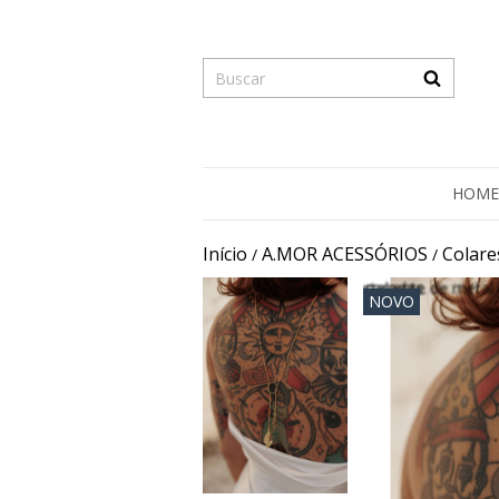
HOME
Início
A.MOR ACESSÓRIOS
Colare
/
/
NOVO